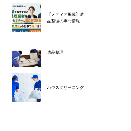
【メディア掲載】遺
特殊清掃・消臭・害
品整理の専門情報サ
虫駆除
イト「オカタシ！」
で、宮城県のおすす
め業者として紹介さ
れました！
遺品整理
空き家整理
ハウスクリーニング
不動産整理